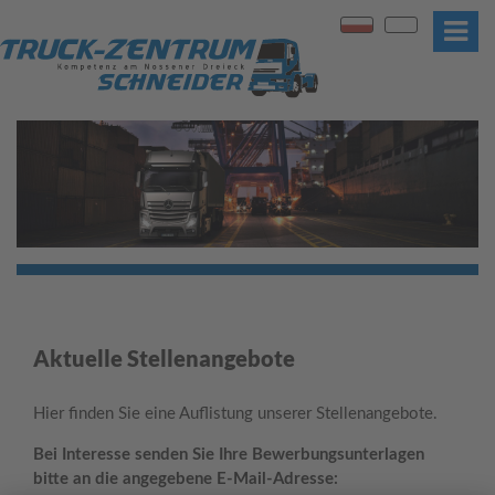
PL
EN
N
a
v
i
g
a
t
i
o
n
Aktuelle Stellenangebote
ü
b
Hier finden Sie eine Auflistung unserer Stellenangebote.
e
r
Bei Interesse senden Sie Ihre Bewerbungsunterlagen
s
bitte an die angegebene E-Mail-Adresse:
p